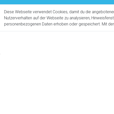
Diese Webseite verwendet Cookies, damit du die angebotenen S
Nutzerverhalten auf der Webseite zu analysieren, Hinweisfenst
personenbezogenen Daten erhoben oder gespeichert. Mit der N
Sankt Johann Suites & Apa
Unser Haus verbindet Gemütlichkeit mit wunde
können Sie Urlaub genießen.
Hier in Prad am Stilfserjoch wohnen Mountainbike
Wir sind Partner der Bikeschulen vinschgauBIKE 
Mountainbike Gäste aus dem besten Angebot im 
Martin Gander, der Hausherr ist selbst passionie
Service und Hilfe geht.