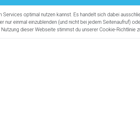
ervices optimal nutzen kannst. Es handelt sich dabei ausschlie
er nur einmal einzublenden (und nicht bei jedem Seitenaufruf) o
utzung dieser Webseite stimmst du unserer Cookie-Richtlinie z
rtments***
rvollem Wohnvergnügen
in voll ausgestatteten Ferienwohnungen. H
r, Rennradfahrer und Genussfahrer in strategisch zentraler Lage.
aus Goldrain und Südtirolbike aus Mals, somit wählen unsere
Tal.
rter Biker und ist somit erste Anlaufstelle wenn es um Tourenwahl