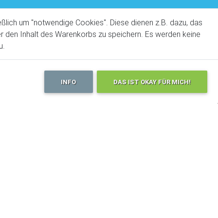
Ich will ...
*
ßlich um "notwendige Cookies". Diese dienen z.B. dazu, das
eine Buchung anfragen
der den Inhalt des Warenkorbs zu speichern. Es werden keine
u.
eine Frage stellen
ier
Deine Nachricht an uns
INFO
DAS IST OKAY FÜR MICH!
, GPS
Datenübermittlung
*
Einverstanden