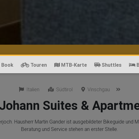
! Book
Touren
MTB-Karte
Shuttles
B
Italien
Südtirol
Vinschgau
 Johann Suites & Apartme
erjoch. Hausherr Martin Gander ist ausgebildeter Bikeguide und M
Beratung und Service stehen an erster Stelle.