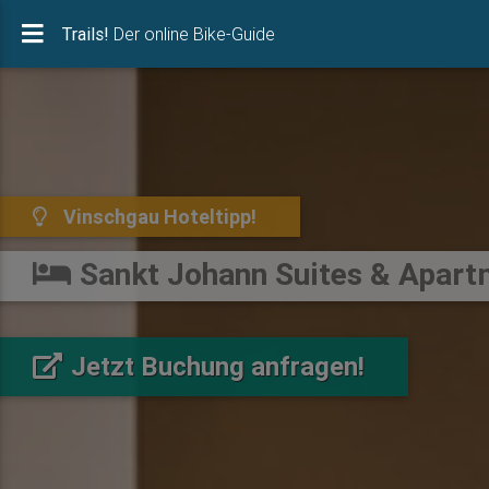
Trails! Der online Bike-Guide
Trails!
Der online Bike-Guide
Vinschgau Hoteltipp!
Vinschgau Hoteltipp!
Sankt Johann Suites & Apart
Sankt Johann Suites & Apart
Jetzt Buchung anfragen!
Jetzt Buchung anfragen!