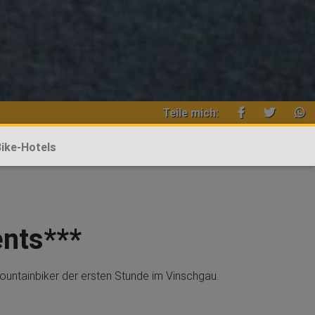
Teile mich:
ike-Hotels
nts***
ountainbiker der ersten Stunde im Vinschgau.