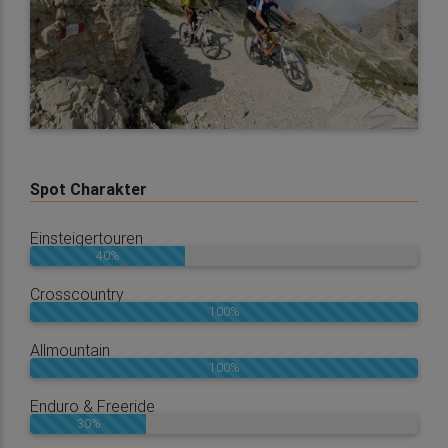
Spot Charakter
Einsteigertouren
40%
Crosscountry
100%
Allmountain
100%
Enduro & Freeride
30%