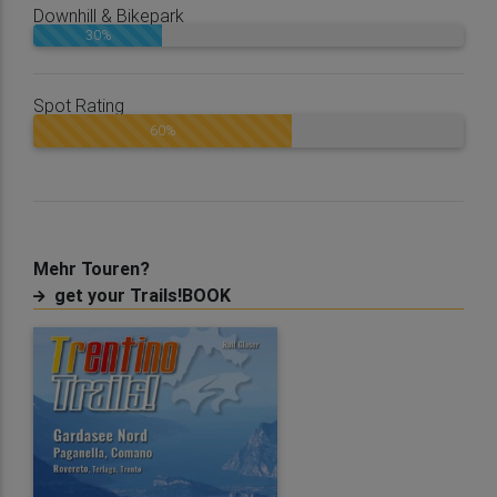
Downhill & Bikepark
30%
Spot Rating
60%
Mehr Touren?
get your Trails!BOOK