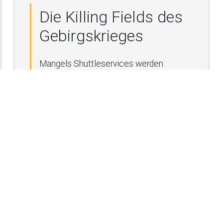
Die Killing Fields des
Gebirgskrieges
Mangels Shuttleservices werden
Freerider rund um Rovereto wenig
Freude haben. Allmountain Piloten
freuen sich hier aber über zig lohnende
Singletrails von super flowig bis
technisch sehr anspruchsvoll. Die
meisten Trails haben einen festen
Untergrund. So sind viele Trails ein
ganzes Stück weit angenehmer zu
fahren, als am nahen Gardasee.