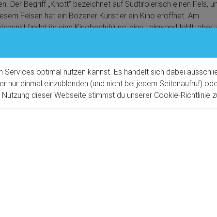
n. Der Begriff „Knott“ bezeichnet auf Südtirolerisch einen Fels, u
esem Felsen hat ein Bozener Künstler ein Kino eröffnet. Am
tspunkt findet ihr eine Kinobestuhlung, eine Leinwand fehlt, aber
ogramm gibt’s einen umwerfenden Ausblick über das Etschtal, in
g Ortler und zur Texelgruppe.
ur für Genießer also, aber durchaus kein reines Popcorn-Program
ervices optimal nutzen kannst. Es handelt sich dabei ausschlie
nstieg von Hafling weg geht überwiegend konstant vonstatten. 
er nur einmal einzublenden (und nicht bei jedem Seitenaufruf) o
aber noch ein paar steilere Rampen, die den Puls in die Höhe tre
utzung dieser Webseite stimmst du unserer Cookie-Richtlinie z
aner Alm bietet dann aber eine schöne Gelegenheit, sich von der
len. Ein Wechsel aus kurzen Trailabschnitten und Forstwegen füh
nüber zum Gasthof Alpenrose. Dort beginnt der wirklich zäh steil
 zum Knottnkino, den wohl nur die bissigsten unter uns im Sattel
igen werden.
opause oben könnte sich deutlich in die Länge ziehen,
es gibt ein
 entdecken. Der Rückweg in Richtung Hafling ist dann aber schnell
t, hält aber noch zwei kurze Trailpassagen bereit. Wenn ihr dann 
irt einkehren solltet, sagt dem Manfred einen schönen Gruß!