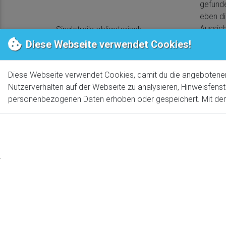
gefunde
eben di
Aussich
Singletrails obligatorisch
Hauptpr
Diese Webseite verwendet Cookies!
Richtun
Singletrails maximal
Eine To
Diese Webseite verwendet Cookies, damit du die angebotenen S
erste A
Nutzerverhalten auf der Webseite zu analysieren, Hinweisfenst
warten 
personenbezogenen Daten erhoben oder gespeichert. Mit der N
Genussfaktor
Die Vör
zu erho
Fahrspaß
60%
dann hi
Anstieg
Adventure
bewält
60%
Die Kin
viel zu
erledig
Mesnerw