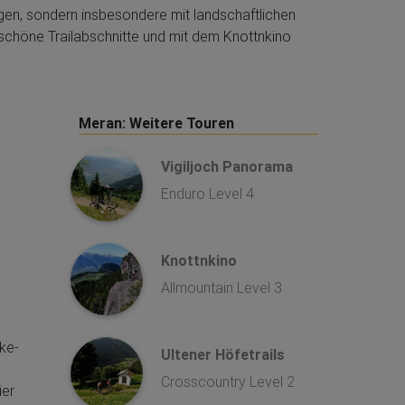
gen, sondern insbesondere mit landschaftlichen
 schöne Trailabschnitte und mit dem Knottnkino
Meran: Weitere Touren
Vigiljoch Panorama
Enduro Level 4
r
h
Knottnkino
Allmountain Level 3
ke-
Ultener Höfetrails
Crosscountry Level 2
ier