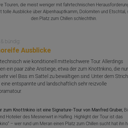
ive Touren, die meist weniger mit fahrtechnischen Herausforderun
t tolle Ausblicke über Alpenhauptkamm, Dolomiten und Etschtal,
den Platz zum Chillen schlechthin.
 & bündig:
noreife Ausblicke
technisch wie konditionell mittelschwere Tour. Allerdings
en ein paar zähe Anstiege, etwa der zum Knottnkino, die nu
sehr viel Biss im Sattel zu bewältigen sind. Unter dem Stric
 eine entspannte und landschaftlich sehr reizvolle
oramatour.
r zum Knottnkino ist eine Signature-Tour von Manfred Gruber,
Bi
nd Hotelier des Mesnerwirt in Hafling. Highlight der Tour ist das
kino“ – wer rund um Meran einen Platz zum Chillen sucht hat ihn h