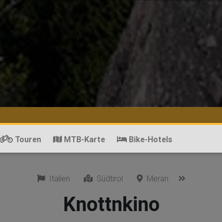
Touren
MTB-Karte
Bike-Hotels
Italien
Südtirol
Meran
Knottnkino