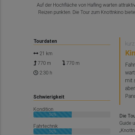
Auf der Hochfläche von Hafling warten attrakt
Reizen punkten. Die Tour zum Knottnkino biete
Tourdaten
kurz
Ki
21 km
770 m
770 m
Fahr
wart
2:30 h
mit 
aber
Pan
Schwierigkeit
Kondition
50%
Die Tou
Guide u
Fahrtechnik
„Knottn
50%