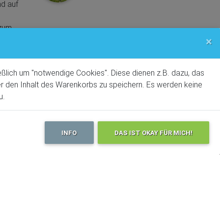
nd auf
 zum
Mehr Touren?
get your
×
Trails!BOOK
m.
Der
ßlich um "notwendige Cookies". Diese dienen z.B. dazu, das
Oben
der den Inhalt des Warenkorbs zu speichern. Es werden keine
iben.
u.
 Pein
rt
e
INFO
DAS IST OKAY FÜR MICH!
fach
im