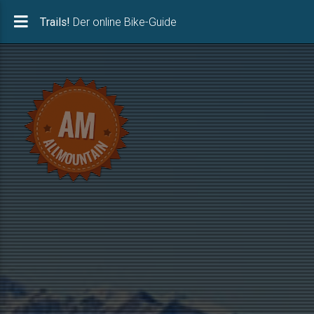
Trails! Der online Bike-Guide
Trails!
Der online Bike-Guide