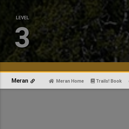
LEVEL
3
Meran
Meran Home
Trails! Book