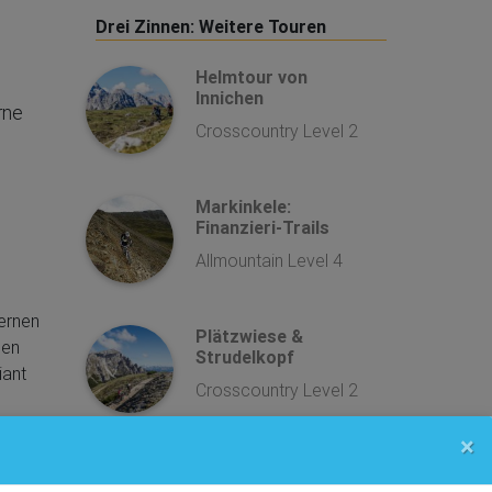
Drei Zinnen: Weitere Touren
Helmtour von
Innichen
rne
Crosscountry Level 2
Markinkele:
Finanzieri-Trails
Allmountain Level 4
sernen
Plätzwiese &
den
Strudelkopf
iant
Crosscountry Level 2
×
lich
Mehr Touren?
get your