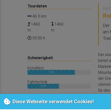
Tourdaten
kurz
Ro
46.5 km
1460
1460
Der 
m
m
am M
05:00 h
Trai
Der uns
Schwierigkeit
bietet 
Markink
Kondition
Mountai
75%
der Gre
Fahrtechnik
oberen 
50%
für den
Die Tou
Diese Webseite verwendet Cookies!
Singletrails obligatorisch
auf dem