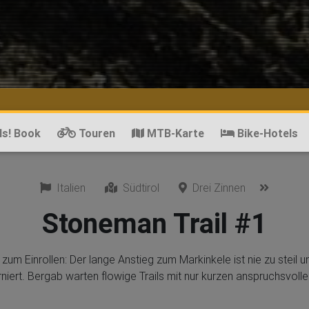
ls! Book
Touren
MTB-Karte
Bike-Hotels
Italien
Südtirol
Drei Zinnen
Stoneman Trail #1
zum Einrollen: Der lange Anstieg zum Markinkele ist nie zu steil u
niert. Bergab warten flowige Trails mit nur kurzen anspruchsvolle