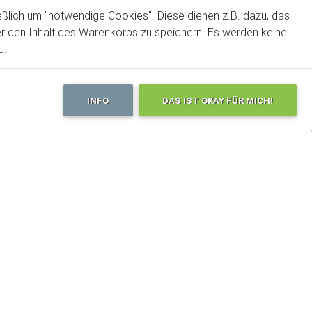
itte
Trails!BOOK
ßlich um "notwendige Cookies". Diese dienen z.B. dazu, das
der den Inhalt des Warenkorbs zu speichern. Es werden keine
weg
u.
se
INFO
DAS IST OKAY FÜR MICH!
at
eman
eine
os
Bike Hotels
Life Hotel Alpenblick
Drei Zinnen
Südtirol