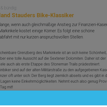
 & bündig:
land Stauders Bike-Klassiker
lange, wenn auch gleichmäßige Anstieg zur Finanzieri-Kase
arkinkele kostet einige Körner. Es folgt eine schöne
labfahrt mit nur kurzen anspruchsvollen Stellen.
cheinbare Grenzberg des Markinkele ist an sich keine Schönheit,
aber eine tolle Aussicht auf die Sextener Dolomiten. Daher ist der
ele auch als erste Etappe des Stoneman Trails prädestiniert.
nbiker sind auf der alten Militärstraße zu den aufgegebenen Ka
nzer oft unter sich: Der Berg liegt ziemlich abseits und es gibt in 
Lagen keine Einkehrmöglichkeiten. Nehmt euch also genug Prov
 Tag mit!
r konfrontiert mit wenigen fahrtechnischen Schwierigkeiten. Ledig
 ersten Drittel der Abfahrt warten kurze, etwas anspruchsvollere