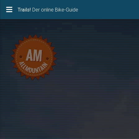
Trails! Der online Bike-Guide
Trails!
Der online Bike-Guide