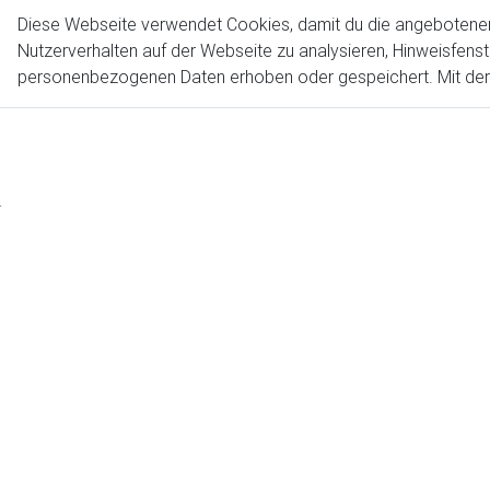
Passage
Singletrails maximal
Diese Webseite verwendet Cookies, damit du die angebotenen S
während
Nutzerverhalten auf der Webseite zu analysieren, Hinweisfenst
Winneb
personenbezogenen Daten erhoben oder gespeichert. Mit der N
nach To
easy.
Genussfaktor
Hinweis
Fahrspaß
Stonema
80%
sich Ro
Adventure
fahren 
80%
tolle T
findet i
Etapp
Etapp