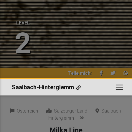
LEVEL
2
Teile mich:
Saalbach-Hinterglemm
Österreich
Salzburger Land
Saalbach-
Hinterglemm
Milka Line