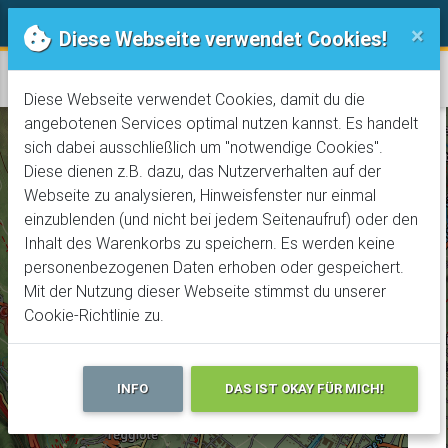
Trails! Der online Bike-Guide
Rechtliches
×
Diese Webseite verwendet Cookies!
Gardasee
Diese Webseite verwendet Cookies, damit du die
angebotenen Services optimal nutzen kannst. Es handelt
sich dabei ausschließlich um "notwendige Cookies".
+
Diese dienen z.B. dazu, das Nutzerverhalten auf der
Webseite zu analysieren, Hinweisfenster nur einmal
−
einzublenden (und nicht bei jedem Seitenaufruf) oder den
Inhalt des Warenkorbs zu speichern. Es werden keine
personenbezogenen Daten erhoben oder gespeichert.
Mit der Nutzung dieser Webseite stimmst du unserer
Cookie-Richtlinie zu.
INFO
DAS IST OKAY FÜR MICH!