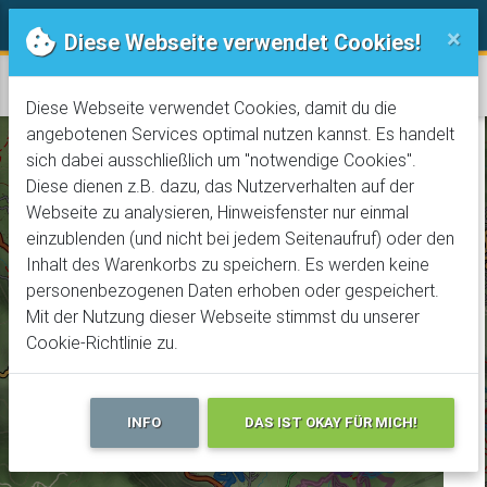
Trails! Der online Bike-Guide
Rechtliches
×
Diese Webseite verwendet Cookies!
Varazze
Diese Webseite verwendet Cookies, damit du die
angebotenen Services optimal nutzen kannst. Es handelt
sich dabei ausschließlich um "notwendige Cookies".
+
Diese dienen z.B. dazu, das Nutzerverhalten auf der
Webseite zu analysieren, Hinweisfenster nur einmal
−
einzublenden (und nicht bei jedem Seitenaufruf) oder den
Inhalt des Warenkorbs zu speichern. Es werden keine
personenbezogenen Daten erhoben oder gespeichert.
Mit der Nutzung dieser Webseite stimmst du unserer
Cookie-Richtlinie zu.
INFO
DAS IST OKAY FÜR MICH!